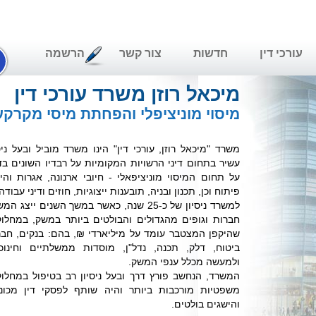
ורכי דין
חדשות
צור קשר
הרשמה
מיכאל רוזן משרד עורכי דין
מיסוי מוניציפלי והפחתת מיסי מקרקעין
משרד "מיכאל רוזן, עורכי דין" הינו משרד מוביל ובעל ניסיון
עשיר בתחום דיני הרשויות המקומיות על רבדיו השונים בדגש
על תחום המיסוי מוניציפאלי - חיובי ארנונה, אגרות והיטלי
פיתוח וכן,
תכנון ובניה
, תובענות ייצוגיות, חוזים ודיני עבודה.
למשרד ניסיון של כ-25 שנה, כאשר במשך השנים ייצג המשרד
חברות וגופים מהגדולים והבולטים ביותר במשק, במחלוקות
שהיקפן המצטבר עומד על מיליארדי ₪, בהם: בנקים, חברות
ביטוח, דלק, תכנה, נדל"ן, מוסדות ממשלתיים וחינוכיים
29/09/2021
ולמעשה מכלל ענפי המשק.
לפני שאתם מוכרים את הדירה: איך תגלו אם עליכם
המשרד, הנחשב פורץ דרך ובעל ניסיון רב בטיפול במחלוקות
לשלם היטל השבחה?
משפטיות מורכבות ביותר והיה שותף לפסקי דין מכוננים
היטל השבחה הוא תשלום חובה שמטילות הוועדות המקומיות
והישגים בולטים.
לתכנון ובנייה, ומטרתו שיתוף הציבור בחלק מההשבחה של נכסי
מקרקעין כתוצאה מאישור תוכנית, מתן הקלה או התרת שימוש חורג