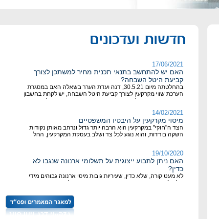
מתי תחויבו בתשלום היטל השבחה, ובאילו מקרים תוכלו לקבל
17/08/2021
פטור?
הזכות להגיש התנגדות, לאור פסק הדין בעניין אנטרים
אינווסטמנט
בית המשפט העליון שם סוף לפרקטיקה הרווחת, במסגרתה נהגו
רשויות לזמן גם את מי שאינם בעלי זכויות במקרקעין להגיש
התנגדותם לבקשה להיתר, ולהשמיע טענותיהם.
17/06/2021
האם יש להתחשב בתנאי תכנית מחיר למשתכן לצורך
קביעת היטל השבחה?
בהחלטתה מיום 30.5.21, דנה ועדת הערר בשאלה האם במסגרת
הערכת שווי מקרקעין לצורך קביעת היטל השבחה, יש לקחת בחשבון
את התנאים והמגבלות אשר קבועים במכרזי תכנית מחיר למשתכן,
אם לאו. במסגרת החלטתה, דנה ועדת הערר בפרשנות המונח "שוק
14/02/2021
חפשי" אשר קבוע בסעיף 7(4) שבתוס
מיסוי מקרקעין על היבטיו המשפטיים
הצד ה"חוקי" במקרקעין הוא הרבה יותר גדול ונרחב מאותן נקודות
השקה בודדות, והוא נוגע לכל צד ושלב בעסקת המקרקעין, החל
בבירורים המקדימים
19/10/2020
האם ניתן לתבוע ייצוגית על תשלומי ארנונה שנגבו לא
כדין?
לא מעט קורה, שלא כדין, שעיריות גובות מיסי ארנונה גבוהים מידי
שלא לצורך ויתכן שהפחתת מיסי ארנונה עשויה לעשות צדק. האם
יהיה ניתן לתבוע תביעה ייצוגית במקרים אלו?
30/09/2020
העירייה הצמידה את תעריפי הארנונה רק כשהמדד עלה
תביעה יצוגית של משרדנו לפיה לא הצמידה עיריית פתח תקווה את
תעריפי הארנונה כאשר המדד היה שלילי