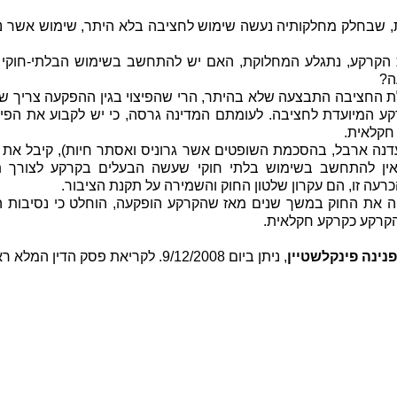
, שבחלק מחלקותיה נעשה שימוש לחציבה בלא היתר, שימוש אשר 
ת הקרקע, נתגלע המחלוקת, האם יש להתחשב בשימוש הבלתי-חוקי 
ה?
 החציבה התבצעה שלא בהיתר, הרי שהפיצוי בגין ההפקעה צריך ש
קע המיועדת לחציבה. לעומתם המדינה גרסה, כי יש לקבוע את הפיצ
חקלאית.
דנה ארבל, בהסכמת השופטים אשר גרוניס ואסתר חיות), קיבל את
קעות, אין להתחשב בשימוש בלתי חוקי שעשה הבעלים בקרקע לצורך 
עה זו, הם עקרון שלטון החוק והשמירה על תקנת הציבור.
פה את החוק במשך שנים מאז שהקרקע הופקעה, הוחלט כי נסיבות המ
פנינה פינקלשטיין
, ניתן ביום 9/12/2008. לקריאת פסק הדין המלא ראה המאגר המשפטי lawdata.