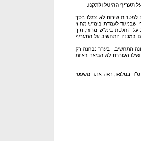
ל תעריף ההיטל ולתקנו.
 למטרות שירות לא נכללו בסך
בים את מכנה התחשיב לקביעת היטל הביוב בעיר, שנערך בתחילת שנות ה- 80, הרי שבניגוד לעמדת בימ"ש מחוזי
 על החלטת בימ"ש מחוזי, תוך
ים במכנה התחשיב על התעריף
ונה התחשיב. בערר נבחנה רק
ואילו העוררת לא הביאה ראיות
27/, לקריאת פס"ד במלואו, ראה אתר משפטי