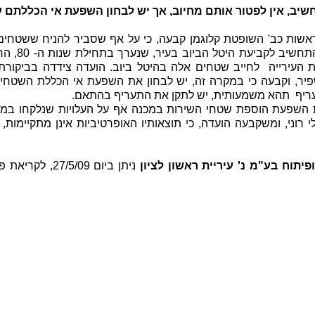
שיב, אין לפטור אותם מחיוב, אך יש לבחון השפעת אי הכללתם ע
בראשות כב' השופטת קלוגמן קבעה, כי על אף שסביר להניח ששטחים
השטחים המרכי
ית העירייה לחייב שטחים אלה בהיטל ביוב. הועדה צידדה בביקורת
ר, וקבעה כי במקרה זה, יש לבחון את השפעת אי הכללת השטח
ריף תהא משמעותית, יש לתקן את התעריף בהתאם.
את השפעת הוספת שטחי השירות במכנה אף על העלויות שנלקחו במ
וני, ומשקבעה הועדה, כי תוצאותיו האופרטיביות אינן מתקיימות, 
ופיתוח בע"מ נ' עיריית ראשון לציון
ניתן ביום 5/09