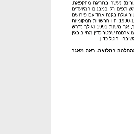
ורים) נעשה בחריגה מהקפאה.
הן צו הארנונה מ-1985 והן הצו מ-1986 פטרו שטחים משותפים רק במבנים המיועדים
פטור עולה בקנה אחד עם פירושם
של יתר צווי הארנונה ועם מדיניות הגבייה של העירייה בפועל. הפסיקה קובעת כי בין השנים 1990-1986 היו הרשויות המקומיות
מוסמכות להפחית את שיעורי הארנונה, ובכלל זה לתת פטור מחיוב בלא שנדרש אישור השרים לכך; אך משנת 1991 ואילך נדרש
199 ונקבע כי בשנים אלו לא נחקק צו ארנונה שפטר כדין מחיוב בגין
יבה– הוטל כדין.
ן נ' אורגל א.ל.פ סחר בע"מ, ניתן ביום 03.04.13; לקריאת ההחלטה במלואה- ראה מאגר