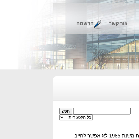
צור קשר
הרשמה
עיריית יהוד מונסון הגישה ערעור על פסק דינו של ביהמ"ש לעניינים מנהליים, אשר קבע כי צו הארנונה משנת 1985 לא אפשר לחייב