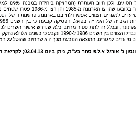
הסוגים, ולכן חיוב העותרת (המחזיקה ביחידה במבנה שאינו למג
ביהמ"ש העליון קיבל את הערעור בקובעו ש
 מיועדים למגורים, הצווים אפשרו לחייבם בארנונה. פרשנות זו של ה
אישור גם להפחתה. על רקע זה, נבדקו הצווים בין השנים 1986 ל-0
 מיועדים למגורים. התוצאה הנובעת מכך היא שהחיוב שהוטל על המש
עע"מ 9597/11 עיריית יהוד מונסו