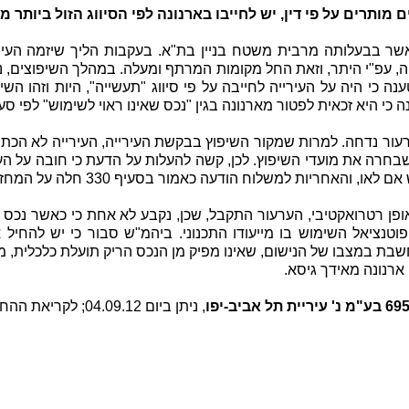
ותרים על פי דין, יש לחייבו בארנונה לפי הסיווג הזול ביותר מ
 בבעלותה מרבית משטח בניין בת"א. בעקבות הליך שיזמה העיריי
ה, עפ"י היתר, וזאת החל מקומות המרתף ומעלה. במהלך השיפוצים,
ה כי היה על העירייה לחייבה על פי סיווג "תעשייה", היות וזהו השי
יא זכאית לפטור מארנונה בגין "נכס שאינו ראוי לשימוש" לפי סעיף 330 לפקודת העירי
ן הפטור לפי סעיף 330, הערעור נדחה. למרות שמקור השיפוץ בבקשת העירייה, העירייה
שבחרה את מועדי השיפוץ. לכן, קשה להעלות על הדעת כי חובה על העי
האחריות למשלוח הודעה כאמור בסעיף 330 חלה על המחזיק בנכס.
אופן רטרואקטיבי, הערעור התקבל, שכן, נקבע לא אחת כי כאשר נכס 
ל פוטנציאל השימוש בו מייעודו התכנוני. ביהמ"ש סבור כי יש להחי
בת במצבו של הנישום, שאינו מפיק מן הנכס הריק תועלת כלכלית, מח
 ארנונה מאידך גיסא.
, ניתן ביום 04.09.12; לקריאת ההחלטה במלואה- ראה מאגר "נבו".