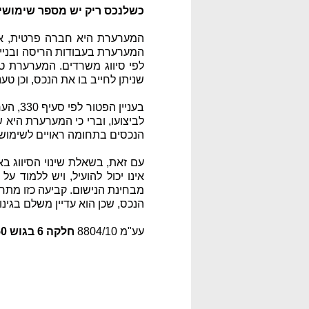
כשלנכס ריק יש מספר שימושים מ
המערערת היא חברה פרטית, אשר
המערערת בעבודות הריסה ובניי
לפי סיווג משרדים. המערערת טענ
שניתן לחייב בו את הנכס, וכן טענה כי ה
בעניי
לביצועו, וברי כי המערערת היא 
הנכסים בתחומה ראויים לשימוש אם לאו, ו
עם זאת, בשאלת שינוי הסיווג ב
אינו יכול להועיל, ויש ללמוד ע
מבחינת הנישום. קביעה כזו מתחש
הנכס, שכן הוא עדיין משלם בגינו
עע"מ 8804/10
חלקה 6 בגוש 6950 בע"מ נ' עיריית תל אביב-יפו