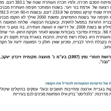
נחתם בין העותרת לבין רשות
צויה רצועה של אדמת בור ויער. בשטח המוחכר הקימה העותרת מבני
נייה החורגת במפעל לחוקית, ובעקבות הבקשה- שלחה המועצה 
הנחת צינורות בגובה של כ-26 מיליון ₪ בשנת 2008. על דרישה זו הוגשה הע
חקיקת חוק העזר הרלבנטי משנת 66', ובמידה ומדובר בעבודות שנעשו לאחר חקיקת החו
 והעותרת היא בעלת רשת פרטית, החבות באגרת צנרת תקום רק עם
 בקבלת היתר לבנייה, ומכיוון שאין חולק כי המועצה ידעה על ה
נבו".
ת של הרשויות המקומיות להגדיל את הקופה
ת מדרכות: "כלכליסט" בדק אילו הפתעות מכינים לכם בעיריות