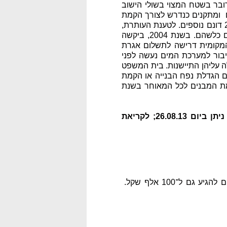
 הפיתוח הסכם חכירה, ולפיו חכרה העותרת שטח של 383.1 דונם. מדובר בשטח המצוי בשולי הישוב
ם ומתקנים כנדרש לצורך הקמת
המפעל. בשנת 1971 חכרה העותרת שטחי קרקע נוספים של 233.8 דונם, ובשנות ה-90 חכרה 292.3 דונם נוספים. לטענת העותרת,
את מרבית המבנים במפעל היא הקימה עוד בשנות החמישים, ומשנת 2000 ואילך לא הוקמו מבנים כלשהם. בשנת 2004, ביקשה
המקומית דרישה לתשלום אגרת
תירה, בה נטען כי החיבור למערכת המים נעשה לפני
ק- הרי שחלה עליהן התיישנות. בית המשפט
 הגדלת נפח הבנייה או הקמת
קמת המבנים לכל המאוחר בשנת
עת"מ 2188-09-09 תעשיות חרושת חומרי נפץ (1997) בע"מ נ' מועצה מקומית זיכרון יעקב, ניתן ביום 26.08.13; לקריאת
הרשויות המקומיות לא מסתפקות בגביית ארנונה ומחייבות תושבים ובעלי עסקים בהיטלים שיכולים להגיע גם ל־100 אלף שקל.