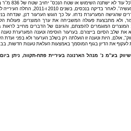
הסכם פשרה עם העירי
של 3,146 מ"ר יחויב בתעריף "תעשיה". לאחר ב
עררים שהגישה המערערת נדחו. על כך הוגש הערעור דנן, שנדחה בנ
צור, ולא מתבצעת פעולה המשביחה את ערך המוצרים. פעולות הליקו
ת המוצרים המוגמרים להפצתם, והגיונם של הדברים מחייב לראות 
א את שלב הסיום בייצורם. בערעור הוסיפה וטענה המערערת טענה ח
וק", אולם, היות וטענה זו הועלתה רק בשלב הערעור ולא בפני ועדת 
 לעקוף את הדיון בגוף המוסמך באמצעות העלאת טענות חדשות, בבח