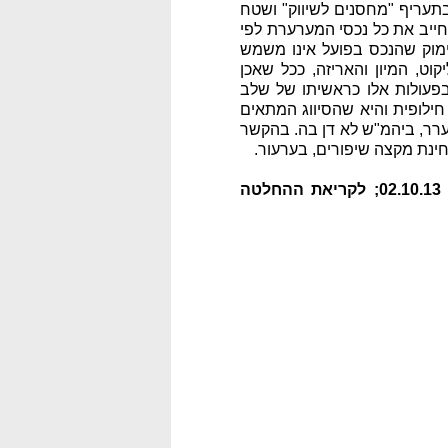
יה לפיו, "כל עוד לא ישתנה השימוש או שטח הנכס" יחויב שטח של 836 מ"ר בתעריף "מחסנים לשיווק" ושטח
דיקה בנכסים, בשנים 2010 ו-2011, החלה העירייה לחייב את כל נכסי המערערת לפי
ימוק שהנכס בפועל אינו משמש
ט, המיון והאריזה, ככל שאכן
בפעולות אלו כראשיתו של שלב
ילופית והיא שהסיווג המתאים
הערר, ביהמ"ש לא דן בה. בהקשר
ינת מקצה שיפורים, בערעור.
עמ"נ 46324-10-12 שטראוס שיווק בע"מ נ' מנהל הארנונה בעיריית פתח-תקווה, ניתן ביום 02.10.13; לקריאת ההחלטה