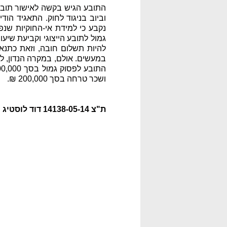
התובע הגיש בקשה לאישור תובענ
וביוב בניגוד לחוק. התאגיד הוד
נקבע כי למידת אי-החוקיות שנפ
גמול לתובע הייצוגי וקביעת שי
להיות תשלום חובה, וזאת כתנא
במעשים. אולם, במקרה הנדון, ל
ושכר טרחה בסך 200,000 ₪.
ת"צ 14138-05-14 דוד לוסטיג נ' מי אביבים (2010) בע"מ, ניתן ביום 19.02.15;