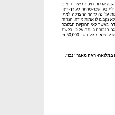
גבה אגרות חיבור לשירותי מים
לתובע ושכר-טרחה לעורך-דינו.
ת עליונה לזיהוי ההצדקה למתן
א נקבעו לו אמות מידה, הנחזה
ה באשר לאי החוקיות הגלומה
ה הגבוהה ביותר. על כן, בקשת
התובע לפסוק גמול בסך 100,000 ₪ ושכר טרחה בסך 600,000 ₪ לא התקבלה במלואה, ובית המשפט פסק גמול בסך 50,000 ₪
במלואה- ראה מאגר "נבו".