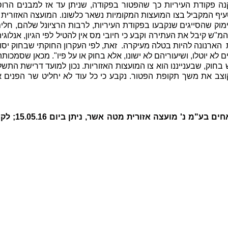
 ארנונה. בשנת 2013 תוקנה פקודת העיריות כך שהפטור בפקודה, שניתן עד אז למבני
יף המקביל בצו המועצות המקומיות נשאר כלשונו. המועצה האזורית
ימוק שהסייגים שנקבעו בפקודת העיריות, לרבות הרציונל שלהם, חלי
"ש קיבל את העתירה וקבע כי חיובי מס אין להטיל לפי הגיון, אנלוגי
 הארנונה להיות בטלה מעיקרה. זאת, לפי העקרון החוקתי ש
בחוק יסו
 לא יוטלו, ושיעוריהם לא ישונו, אלא בחוק או על פיו". מכאן שסמכות
חוק, שבענייננו הוא צו המועצות האזוריות. נכון למועד דרישת התש
קוצב את משך תקופת הפטור. נקבע כי כל עוד לא יחליט שר הפנים א
לקר