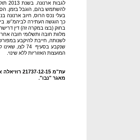
לגבות
להשתמש בהם, הוגבל בזמן. הסע
בעלי נכס הרוס, חיוב ארנונה בנ
כך הוגשה העתירה לביהמ"ש. ביהמ
בחוק (בצו במקרה זה) דין דרישת
מלוות חובה ותשלומי חובה אחרים
לשנותה, חייבת להיקבע במפורש ב
שנקבע
בסעיף 74
לצו, שאינו 
המועצות האזוריות ללא שינוי.
עת"מ 21737-12-15 רוזיאלה אחים בע"מ נ' מועצה אזורית מטה אשר, ניתן ביום 15.05.16;
מאגר "נבו".